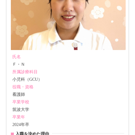
氏名
Ｆ・Ｎ
所属診療科目
小児科（GCU）
役職・資格
看護師
卒業学校
筑波大学
卒業年
2024年卒
入職を決めた理由