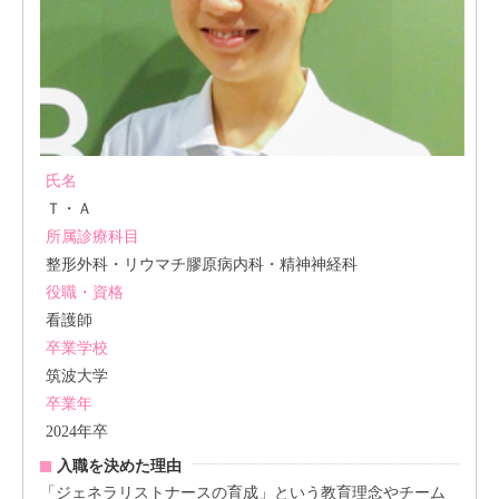
氏名
Ｔ・Ａ
所属診療科目
整形外科・リウマチ膠原病内科・精神神経科
役職・資格
看護師
卒業学校
筑波大学
卒業年
2024年卒
入職を決めた理由
「ジェネラリストナースの育成」という教育理念やチーム