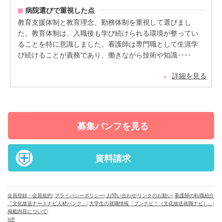
病院選びで重視した点
教育支援体制と教育理念、勤務体制を重視して選びまし
た。教育体制は、入職後も学び続けられる環境が整ってい
ることを特に意識しました。看護師は専門職として生涯学
び続けることが責務であり、働きながら技術や知識････
詳細を見る
募集パンフを見る
資料請求
会員登録・会員規約
|
プライバシーポリシー
| お問い合わせ
|
リンクのお願い
|
看護師の転職紹介
「文化放送ナースナビ人材バンク」
|
大学生の就職情報「ブンナビ！（文化放送就職ナビ）」
|
掲載内容について
|
WP