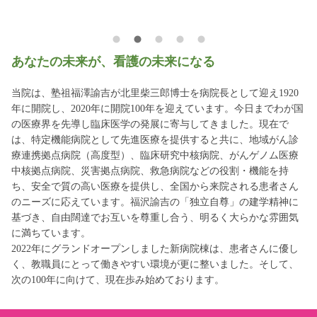
あなたの未来が、看護の未来になる
当院は、塾祖福澤諭吉が北里柴三郎博士を病院長として迎え1920
年に開院し、2020年に開院100年を迎えています。今日までわが国
の医療界を先導し臨床医学の発展に寄与してきました。現在で
は、特定機能病院として先進医療を提供すると共に、地域がん診
療連携拠点病院（高度型）、臨床研究中核病院、がんゲノム医療
中核拠点病院、災害拠点病院、救急病院などの役割・機能を持
ち、安全で質の高い医療を提供し、全国から来院される患者さん
のニーズに応えています。福沢諭吉の「独立自尊」の建学精神に
基づき、自由闊達でお互いを尊重し合う、明るく大らかな雰囲気
に満ちています。
2022年にグランドオープンしました新病院棟は、患者さんに優し
く、教職員にとって働きやすい環境が更に整いました。そして、
次の100年に向けて、現在歩み始めております。