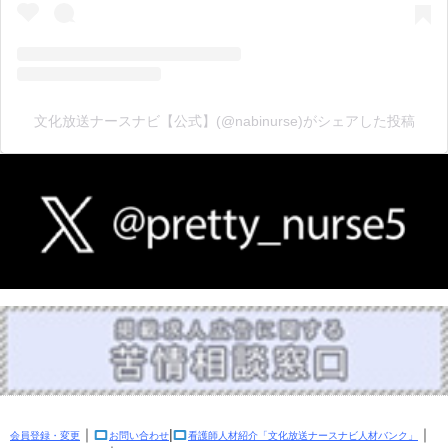
文化放送ナースナビ【公式】(@nabinurse)がシェアした投稿
｜
|
｜
会員登録・変更
お問い合わせ
看護師人材紹介「文化放送ナースナビ人材バンク」