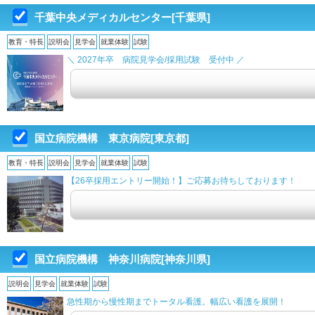
千葉中央メディカルセンター[千葉県]
教育・特長
説明会
見学会
就業体験
試験
＼ 2027年卒 病院見学会/採用試験 受付中 ／
国立病院機構 東京病院[東京都]
教育・特長
説明会
見学会
就業体験
試験
【26卒採用エントリー開始！】ご応募お待ちしております！
国立病院機構 神奈川病院[神奈川県]
説明会
見学会
就業体験
試験
急性期から慢性期までトータル看護。幅広い看護を展開！