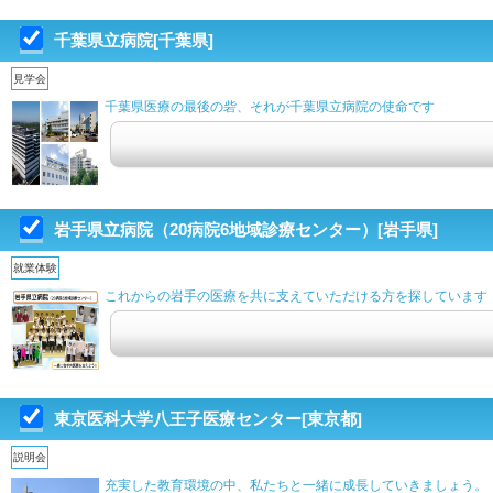
千葉県立病院[千葉県]
見学会
千葉県医療の最後の砦、それが千葉県立病院の使命です
岩手県立病院（20病院6地域診療センター）[岩手県]
就業体験
これからの岩手の医療を共に支えていただける方を探しています
東京医科大学八王子医療センター[東京都]
説明会
充実した教育環境の中、私たちと一緒に成長していきましょう。