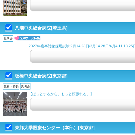
八潮中央総合病院[埼玉県]
見学会
2027年度卒対象採用試験:2月14.28日/3月14.28日/4月4.11.18.25
板橋中央総合病院[東京都]
教育・特長
説明会
【ほっとするから、もっと頑張れる。】
東邦大学医療センター（本部）[東京都]