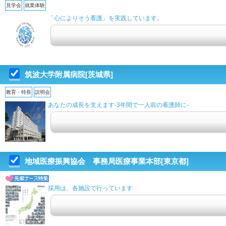
見学会
就業体験
「心によりそう看護」を実践しています。
筑波大学附属病院[茨城県]
教育・特長
説明会
あなたの成長を支えます-3年間で一人前の看護師に-
地域医療振興協会 事務局医療事業本部[東京都]
採用は、各施設で行っています