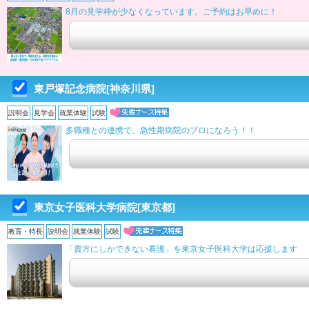
8月の見学枠が少なくなっています。ご予約はお早めに！
東戸塚記念病院[神奈川県]
説明会
見学会
就業体験
試験
多職種との連携で、急性期病院のプロになろう！！
東京女子医科大学病院[東京都]
教育・特長
説明会
就業体験
試験
「貴方にしかできない看護」を東京女子医科大学は応援します