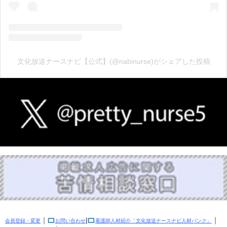
文化放送ナースナビ【公式】(@nabinurse)がシェアした投稿
｜
|
｜
会員登録・変更
お問い合わせ
看護師人材紹介「文化放送ナースナビ人材バンク」