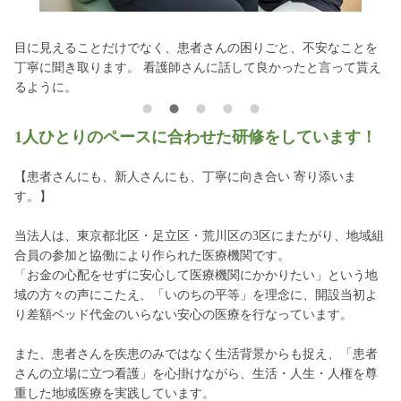
目に見えることだけでなく、患者さんの困りごと、不安なことを
看
丁寧に聞き取ります。 看護師さんに話して良かったと言って貰え
り
るように。
1人ひとりのペースに合わせた研修をしています！
【患者さんにも、新人さんにも、丁寧に向き合い 寄り添いま
す。】
当法人は、東京都北区・足立区・荒川区の3区にまたがり、地域組
合員の参加と協働により作られた医療機関です。
「お金の心配をせずに安心して医療機関にかかりたい」という地
域の方々の声にこたえ、「いのちの平等」を理念に、開設当初よ
り差額ベッド代金のいらない安心の医療を行なっています。
また、患者さんを疾患のみではなく生活背景からも捉え、「患者
さんの立場に立つ看護」を心掛けながら、生活・人生・人権を尊
重した地域医療を実践しています。