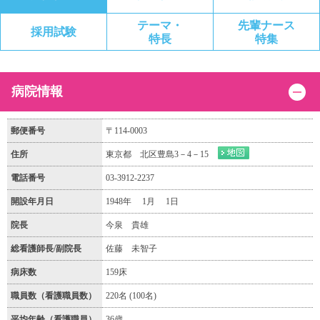
テーマ・
先輩ナース
採用試験
特長
特集
病院情報
郵便番号
〒114-0003
住所
東京都 北区豊島3－4－15
電話番号
03-3912-2237
開設年月日
1948年 1月 1日
院長
今泉 貴雄
総看護師長/副院長
佐藤 未智子
病床数
159床
職員数（看護職員数）
220名 (100名)
平均年齢（看護職員）
36歳