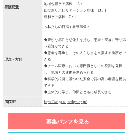
地域包括ケア病棟 13：1
看護配置
回復期リハビリテーション病棟 13：1
緩和ケア病棟 7：1
＜私たちの目指す看護師像＞
◆豊かな感性と想像力を持ち、患者・家族に寄り添
う看護ができる
◆患者を尊重し、その人らしさを支援する看護がで
理念・方針
きる
◆チーム医療において専門職としての役割を発揮
し、地域との連携を進められる
◆科学的根拠に基づいた安全で質の高い看護を提供
できる
◆主体的に学び、仲間とともに成長できる
病院HP
https://kango.oujiseikyo-hp.jp/
募集パンフを見る