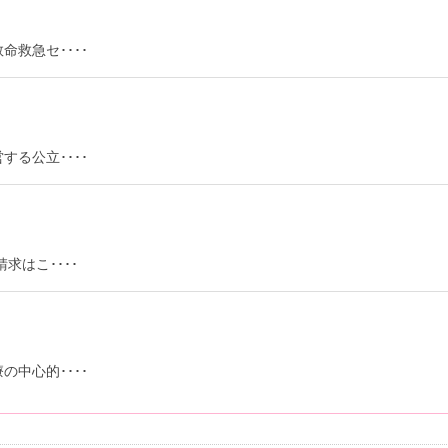
救急セ････
る公立････
求はこ････
中心的････