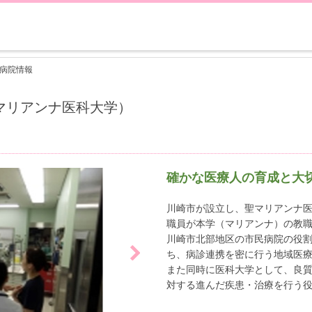
の病院情報
マリアンナ医科大学）
確かな医療人の育成と大
川崎市が設立し、聖マリアンナ
職員が本学（マリアンナ）の教
川崎市北部地区の市民病院の役
ち、病診連携を密に行う地域医
また同時に医科大学として、良
対する進んだ疾患・治療を行う