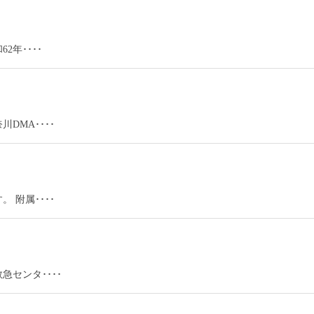
年････
DMA････
 附属････
センタ････