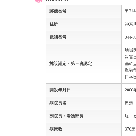
郵便番号
〒214
住所
神奈川
電話番号
044-9
地域
災害
施設認定・第三者認定
基幹
単独
日本
開設年月日
200
病院長名
奥瀬
副院長・看護部長
堤 
病床数
376床