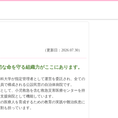
（更新日：2026.07.30）
切な命を守る組織力がここにあります。
医科大学が指定管理者として運営を委託され、全ての
職員で構成される公設民営の自治体病院です。
割として、小児救急を含む救急災害医療センターを持
療支援病院として機能しています。
質の医療人を育成するための教育の実践や難治疾患に
役割も担っています。