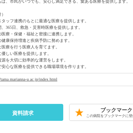
ちは、市民がいつでも、安心し満足できる、愛ある医療を提供します。
針）
スタッフ連携のもとに最適な医療を提供します。
時間、365日、救急・災害時医療を提供します。
の医療・保健・福祉と密接に連携します。
の健康保持増進と疾病予防に努めます。
な医療を行う医療人を育てます。
に優しい医療を提供します。
資源を大切に効率的な運営をします。
で安心な医療を提供できる職場環境を作ります。
//tama.marianna-u.ac.jp/index.html
ブックマーク
資料請求
この病院をブックマークに登