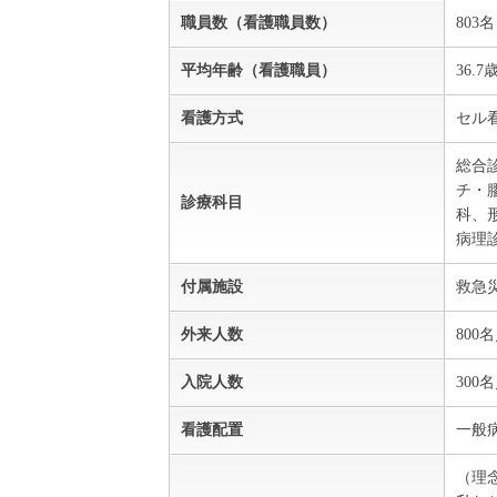
職員数（看護職員数）
803名
平均年齢（看護職員）
36.7
看護方式
セル
総合
チ・
診療科目
科、
病理
付属施設
救急
外来人数
800
入院人数
300
看護配置
一般病
（理