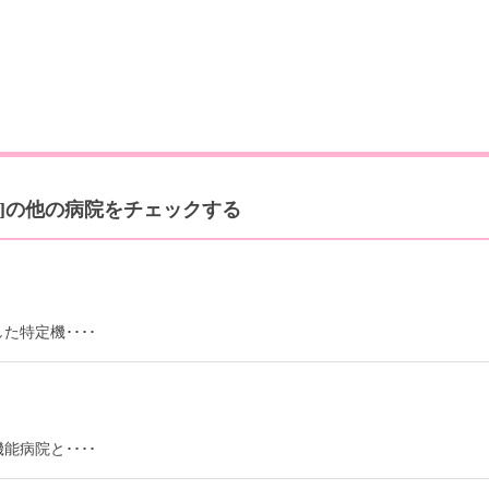
病院]の他の病院をチェックする
特定機････
病院と････