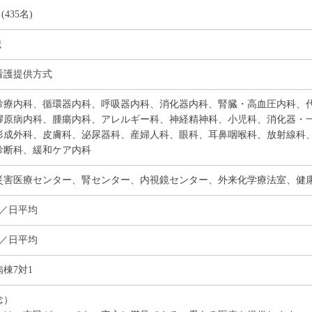
 (435名)
歳
看護提供方式
診療内科、循環器内科、呼吸器内科、消化器内科、腎臓・高血圧内科、
膠原病内科、腫瘍内科、アレルギー科、神経精神科、小児科、消化器・
形成外科、皮膚科、泌尿器科、産婦人科、眼科、耳鼻咽喉科、放射線科
診断科、緩和ケア内科
災害医療センター、腎センター、内視鏡センター、外来化学療法室、健
名／日平均
名／日平均
棟7対1
念）