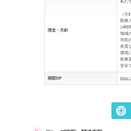
私た
（方
医療
24
理念・方針
地域
市民
良質
環境
医療
安全
病院HP
https: