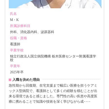
氏名
M・K
所属診療科目
外科、消化器内科、泌尿器科
役職・資格
看護師
卒業学校
独立行政法人国立病院機構 栃木医療センター附属看護学
校
卒業年
2025年卒
入職を決めた理由
急性期から回復期、在宅支援まで幅広い医療を担うケアミ
ックス型病院で、看護師として多くの経験を積むことが出
来る環境であると感じました。専門性の高い疾患や高度医
療に携わることで知識や技術を深く学びながら成････