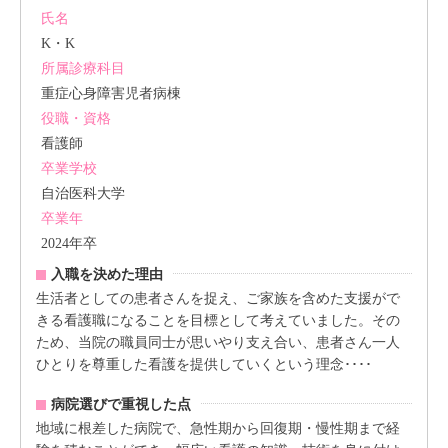
氏名
K・K
所属診療科目
重症心身障害児者病棟
役職・資格
看護師
卒業学校
自治医科大学
卒業年
2024年卒
入職を決めた理由
生活者としての患者さんを捉え、ご家族を含めた支援がで
きる看護職になることを目標として考えていました。その
ため、当院の職員同士が思いやり支え合い、患者さん一人
ひとりを尊重した看護を提供していくという理念････
病院選びで重視した点
地域に根差した病院で、急性期から回復期・慢性期まで経