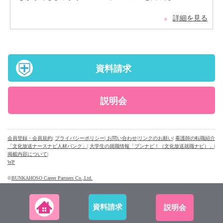
詳細を見る
資料請求
説明会
会員登録・会員規約
|
プライバシーポリシー
| お問い合わせ
|
リンクのお願い
|
看護師の転職紹介
「文化放送ナースナビ人材バンク」
|
大学生の就職情報「ブンナビ！（文化放送就職ナビ）」
|
掲載内容について
|
WP
©
BUNKAHOSO Career Partners Co.,Ltd.
資料請求
説明会