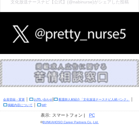
文化放送ナースナビ【公式】(@nabinurse)がシェアした投稿
｜
|
｜
会員登録・変更
お問い合わせ
看護師人材紹介「文化放送ナースナビ人材バンク」
｜
掲載内容について
WP
表示:
スマートフォン |
PC
©
BUNKAHOSO Career Partners Co.,Ltd.