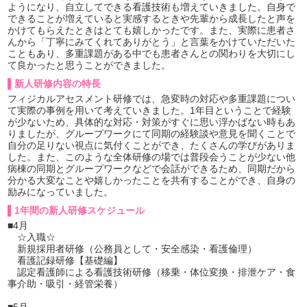
ようになり、自立してできる看護技術も増えていきました。自身で
できることが増えていると実感するときや先輩から成長したと声を
かけてもらえたときはとても嬉しかったです。また、実際に患者さ
んから「丁寧にみてくれてありがとう」と言葉をかけていただいた
こともあり、多重課題がある中でも患者さんとの関わりを大切にし
て良かったと思うことができました。
新人研修内容の特長
フィジカルアセスメント研修では、急変時の対応や多重課題につい
て実際の事例を用いて考えていきました。1年目ということで経験
が少ないため、具体的な対応・対策がすぐに思い浮かばない時もあ
りましたが、グループワークにて同期の経験談や意見を聞くことで
自分の足りない視点に気付くことができ、たくさんの学びがありま
した。また、このような全体研修の場では普段会うことが少ない他
病棟の同期とグループワークなどで会話ができるため、同期だから
分かる大変なことや嬉しかったことを共有することができ、自身の
励みになっていました。
1年間の新人研修スケジュール
■4月
☆入職☆
新規採用者研修（公務員として・安全感染・看護倫理）
看護記録研修【基礎編】
認定看護師による看護技術研修（移乗・体位変換・排泄ケア・食
事介助・吸引・経管栄養）
■5月