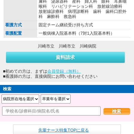
膚科 泌尿器科 産科 婦人科 眼科 耳鼻咽
喉科 リハビリテーション科 放射線治療科
放射線診療科 病理診断科 歯科 歯科口腔外
科 麻酔科 救急科
看護方式
固定チーム継続受け持ち方式
看護配置
一般病棟入院基本料（7対1入院基本料）
川崎市立 川崎市立 川崎病院
資料請求
■初めての方は、まずは
会員登録（無料）
■看護師の方は、直接病院にお問い合わせください
検索
検索
先輩ナース特集TOPに戻る