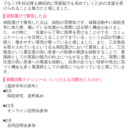
でなく2年目以降も継続的に実践能力を高めていくための支援を受
けられることも魅力だと感じました。
病院選びで重視した点
病院選びで重視した点は、病院の雰囲気です。就職活動中に病院見
学に来た際、働いている先輩から実際に話を聞く機会がありまし
た。その時に、「先輩から丁寧に指導を受けることができ、コミュ
ニケーションを活発にとることができている」というお話が印象に
残り、働きやすい環境が整っていると感じました。また、三次救急
を取り入れているという点も病院選びにおいて重視しました。三次
救急という重症度の高い患者への医療や看護を経験することで、看
護師としての実践の能力の向上につながると思いました。実際に重
症度の高い患者への看護を経験し、自身の足りない技術や視点に気
づく機会も多く看護師としての成長につながっていると感じていま
す。
就職活動スケジュール（いつどんな活動をしたのか）
［最終学年の前年］
■8月
病院研究、資料集め
■12月
オンライン説明会参加
■2月
合同説明会参加