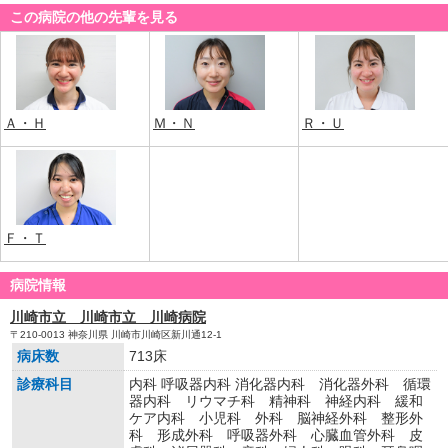
この病院の他の先輩を見る
Ａ・Ｈ
Ｍ・Ｎ
Ｒ・Ｕ
Ｆ・Ｔ
病院情報
川崎市立 川崎市立 川崎病院
〒210-0013 神奈川県 川崎市川崎区新川通12-1
病床数
713床
診療科目
内科 呼吸器内科 消化器内科 消化器外科 循環
器内科 リウマチ科 精神科 神経内科 緩和
ケア内科 小児科 外科 脳神経外科 整形外
科 形成外科 呼吸器外科 心臓血管外科 皮