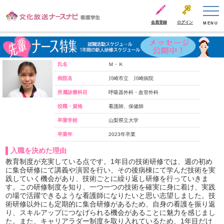
会員登録
ログイン
MENU
氏名
Ｍ・Ｋ
病院名
川崎市立 川崎病院
所属診療科目
呼吸器外科・血管外科
役職・資格
看護師、保健師
卒業学校
山梨県立大学
卒業年
2023年卒業
入職を決めた理由
教育制度が充実している点です。1年目の技術研修では、週の初め
に集合研修にて講義や演習を行い、その後病棟にて学んだ技術を実
践していく機会があり、技術ごとに繰り返し研修を行っていきま
す。この研修制度を知り、一つ一つの技術を確実に身に着け、実践
の場で活躍できるような看護師になりたいと思い志望しました。技
術研修以外にも定期的に集合研修があるため、自身の看護を振り返
り、スキルアップにつなげられる機会があることに魅力を感じまし
た。また、キャリアラダー制度を取り入れているため、1年目だけ