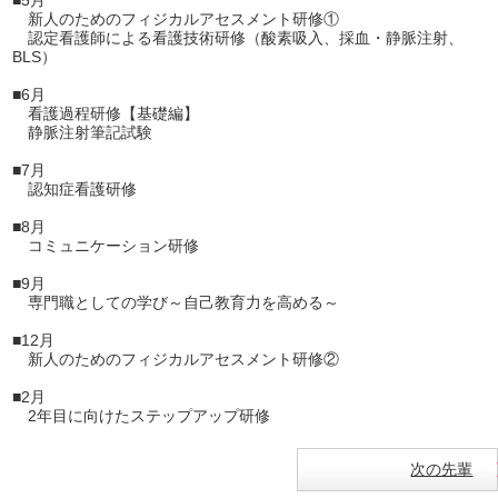
新人のためのフィジカルアセスメント研修①
認定看護師による看護技術研修（酸素吸入、採血・静脈注射、
BLS）
■6月
看護過程研修【基礎編】
静脈注射筆記試験
■7月
認知症看護研修
■8月
コミュニケーション研修
■9月
専門職としての学び～自己教育力を高める～
■12月
新人のためのフィジカルアセスメント研修②
■2月
2年目に向けたステップアップ研修
次の先輩