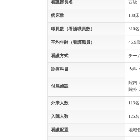
看護部長名
西坂
病床数
130床
職員数（看護職員数）
310名
平均年齢（看護職員）
46.9
看護方式
チー
診療科目
内科 
院内
付属施設
院外
外来人数
113
入院人数
125
看護配置
地域