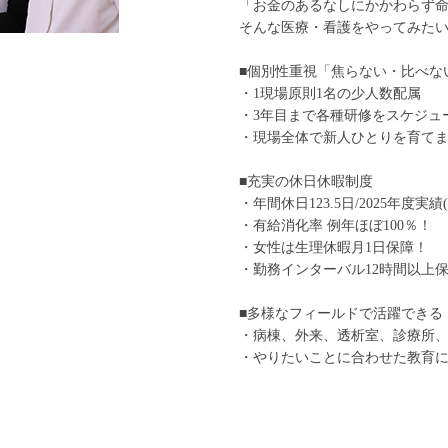
「お金のあるなしにかかわらず
そんな医療・看護をやってみた
■個別性重視「焦らない・比べな
・1現場原則1名の少人数配属
・3年目まで各種研修をスケジュ
・現場全体で新人ひとりを育て
■充実の休日休暇制度
・年間休日123.5日/2025年度実
・有給消化率 例年ほぼ100％！
・女性は生理休暇月1日保障！
・勤務インターバル12時間以上
■多様なフィールドで活躍できる
・病棟、外来、透析室、診療所
・やりたいことに合わせた教育