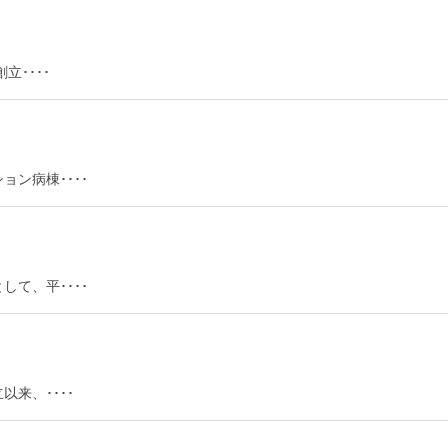
立････
ン病棟････
て、平････
来、････