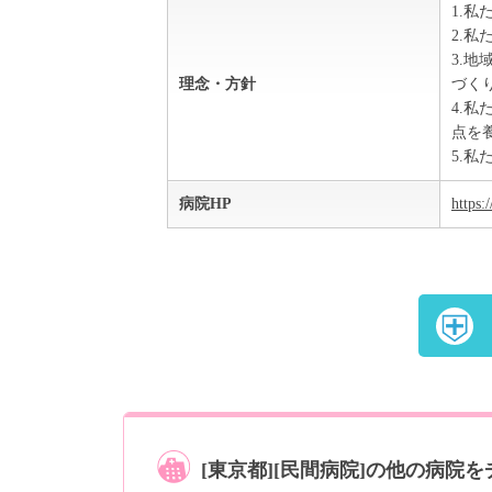
1.
2.
3.
理念・方針
づく
4.
点を
5.
病院HP
https:
[東京都][民間病院]の他の病院