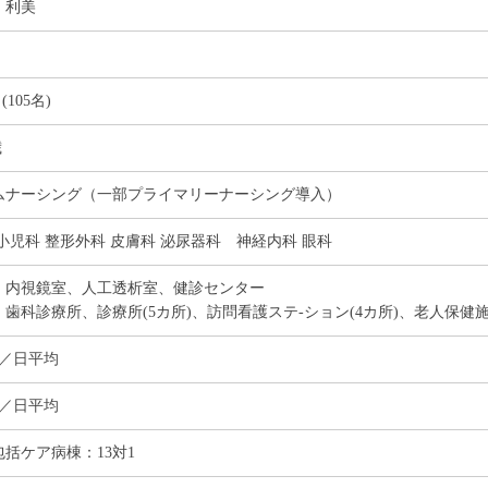
 利美
 (105名)
歳
ムナーシング（一部プライマリーナーシング導入）
小児科 整形外科 皮膚科 泌尿器科 神経内科 眼科
：内視鏡室、人工透析室、健診センター
：歯科診療所、診療所(5カ所)、訪問看護ステ-ション(4カ所)、老人保健
名／日平均
名／日平均
包括ケア病棟：13対1