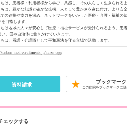
私たちは、患者様・利用者様から学び、共感し、その人らしく生きられる
私たちは、豊かな知識と確かな技術、人として豊かさを身に付け、より安
地域での連携や協力を深め、ネットワークをいかした医療・介護・福祉の
りを目指します。
私たちは地域の人々が安心して医療・福祉サービスが受けられるよう、患
養い、国や自治体に働きかけていきます。
私たちは、看護・介護職として平和憲法を守る立場で活動します。
//kenbun-medrecruitments.jp/nurse-egg/
ブックマーク
資料請求
この病院をブックマークに登
をチェックする