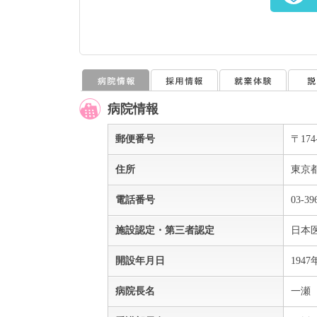
病院情報
郵便番号
〒174
住所
東京都
電話番号
03-39
施設認定・第三者認定
日本
開設年月日
194
病院長名
一瀬