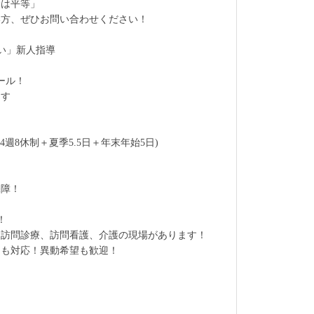
命は平等」
い方、ぜひお問い合わせください！
い」新人指導
ール！
ます
績(4週8休制＋夏季5.5日＋年末年始5日)
保障！
！
、訪問診療、訪問看護、介護の現場があります！
にも対応！異動希望も歓迎！