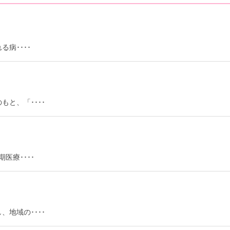
病････
と、「････
医療････
地域の････