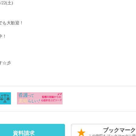
22(土)
でも大歓迎！
中！
。
す☆彡
ブックマーク
資料請求