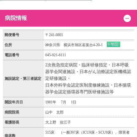
病院情報
郵便番号
〒241-0801
住所
神奈川県 横浜市旭区若葉台4-20-1
電話番号
045-921-6111
2次救急指定病院・臨床研修指定・日本呼吸
器学会関連施設・日本がん治療認定医機構認
定研修施設・
施設認定・第三者認定
日本外科学会認定医制度修練施設・日本循環
器学会認定循環器専門医研修施設等
開設年月日
1981年 7月 1日
病院院長
山中 太郎
看護部長
大上野 佐江子
515床 （一般397床（ICU9床・SCU9床）、障害者
病床数