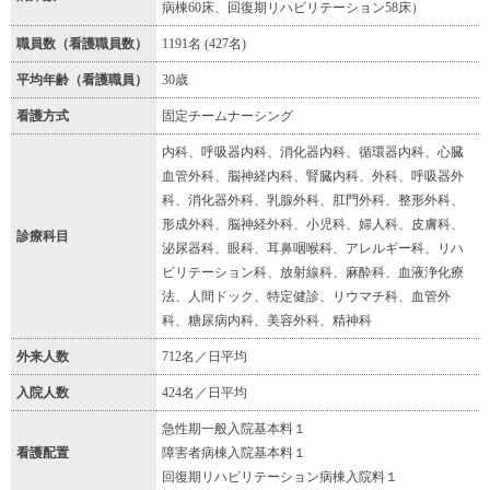
病棟60床、回復期リハビリテーション58床）
職員数（看護職員数）
1191名 (427名)
平均年齢（看護職員）
30歳
看護方式
固定チームナーシング
内科、呼吸器内科、消化器内科、循環器内科、心臓
血管外科、脳神経内科、腎臓内科、外科、呼吸器外
科、消化器外科、乳腺外科、肛門外科、整形外科、
形成外科、脳神経外科、小児科、婦人科、皮膚科、
診療科目
泌尿器科、眼科、耳鼻咽喉科、アレルギー科、リハ
ビリテーション科、放射線科、麻酔科、血液浄化療
法、人間ドック、特定健診、リウマチ科、血管外
科、糖尿病内科、美容外科、精神科
外来人数
712名／日平均
入院人数
424名／日平均
急性期一般入院基本料１
看護配置
障害者病棟入院基本料１
回復期リハビリテーション病棟入院料１