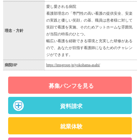
愛し愛される病院
看護部理念の「専門性の高い看護の提供安全、安楽
の実践と優しい笑顔」の基、職員は患者様に対して
笑顔で看護を実施、そのためアットホームな雰囲気
理念・方針
が当院の特長のひとつ。
幅広い看護を経験できる環境と充実した研修がある
ので、あなたが目指す看護師になるためのチャレン
ジができます。
病院HP
https://imsgroup.jp/yokohama-asahi/
募集パンフを見る
資料請求
就業体験