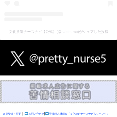
文化放送ナースナビ【公式】(@nabinurse)がシェアした投稿
｜
|
｜
会員登録・変更
お問い合わせ
看護師人材紹介「文化放送ナースナビ人材バンク」