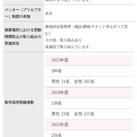
メンター（プリセプタ
ある
ー）制度の有無
敷地内全面禁煙（施設/建物/テナント等もすべて含
就業場所における受動
む）
喫煙防止の取り組みの
その他・取り組みあり
実施状況
各施設で取り組んでいます。
2023年度
286名
男性 21名 女性 265名
2024年度
新卒採用実績者数
238名
男性 23名 女性 215名
2025年度
256名