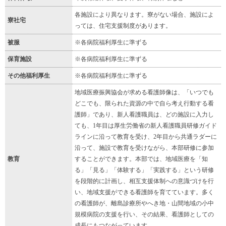
各施設により異なります。寮がない場合、施設によ
寮社宅
っては、住宅支援制度があります。
被服
※各病院福利厚生に準ずる
保育施設
※各病院福利厚生に準ずる
その他福利厚生
※各病院福利厚生に準ずる
地域医療振興協会が求める看護師像は、「いつでも
どこでも、限られた資源の中で自ら考え行動する看
護師」であり、新人看護職員は、どの施設に入力し
ても、1年目は厚生労働省の新人看護職員研修ガイド
ラインに沿って教育を受け、2年目から共通ラダーに
沿って、施設で教育を受けながら、本部研修に参加
教育
することができます。本部では、地域医療を「知
る」「見る」「体験する」「実践する」という研修
を段階的に計画し、相互支援体制への意識づけを行
い、地域支援ができる看護師を育てています。多く
の看護師が、離島診療所やへき地・山間地域の小中
規模病院の支援を行い、その結果、看護師としての
成長にもつながっています。