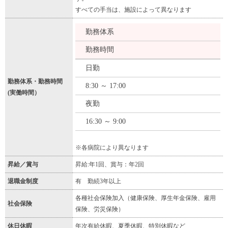
すべての手当は、施設によって異なります
勤務体系
勤務時間
日勤
勤務体系・勤務時間
8:30 ～ 17:00
(実働時間）
夜勤
16:30 ～ 9:00
※各病院により異なります
昇給／賞与
昇給:年1回、賞与：年2回
退職金制度
有 勤続3年以上
各種社会保険加入（健康保険、厚生年金保険、雇用
社会保険
保険、労災保険）
休日休暇
年次有給休暇、夏季休暇、特別休暇など