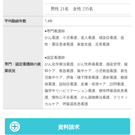
男性 21名 女性 235名
平均勤続年数
7.4年
●専門看護師
がん看護、小児看護、老人看護、感染症看護、急
性・重症患者看護、家族支援、災害看護
●認定看護師
専門・認定看護師の就
がん化学療法看護、がん性疼痛看護、感染管理、緩
業状況
和ケア、救急看護、集中ケア、小児救急看護、新生
児集中ケア、摂食・嚥下障害看護、透析看護、糖尿
病看護、認知症看護、皮膚・排泄ケア、訪問看護、
脳卒中リハビリテーション看護、慢性呼吸器疾患看
護、慢性心不全看護、がん薬物療法看護、クリティ
カルケア、呼吸器疾患看護
資料請求