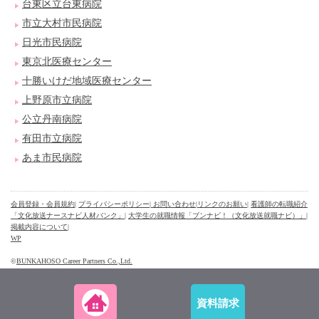
台東区立台東病院
市立大村市民病院
日光市民病院
東京北医療センター
十勝いけだ地域医療センター
上野原市立病院
公立丹南病院
有田市立病院
あま市民病院
会員登録・会員規約
|
プライバシーポリシー
| お問い合わせ
|
リンクのお願い
|
看護師の転職紹介
「文化放送ナースナビ人材バンク」
|
大学生の就職情報「ブンナビ！（文化放送就職ナビ）」
|
掲載内容について
|
WP
©
BUNKAHOSO Career Partners Co.,Ltd.
資料請求