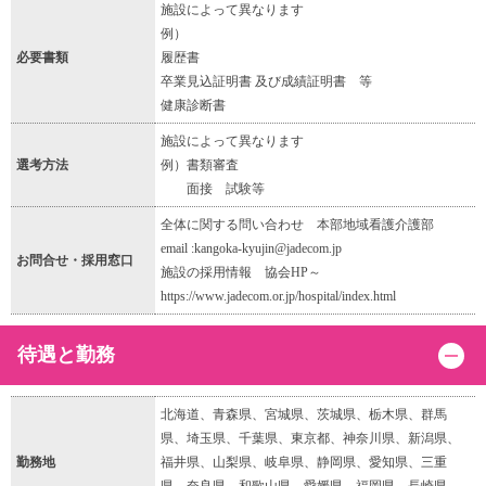
施設によって異なります
例）
必要書類
履歴書
卒業見込証明書 及び成績証明書 等
健康診断書
施設によって異なります
選考方法
例）書類審査
面接 試験等
全体に関する問い合わせ 本部地域看護介護部
email :kangoka-kyujin@jadecom.jp
お問合せ・採用窓口
施設の採用情報 協会HP～
https://www.jadecom.or.jp/hospital/index.html
待遇と勤務
北海道、青森県、宮城県、茨城県、栃木県、群馬
県、埼玉県、千葉県、東京都、神奈川県、新潟県、
勤務地
福井県、山梨県、岐阜県、静岡県、愛知県、三重