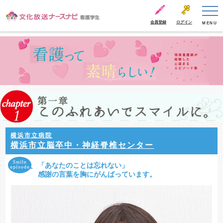
会員登録
ログイン
MENU
横浜市立病院
横浜市立脳卒中・神経脊椎センター
「あなたのことは忘れない」
感謝の言葉を胸にがんばっています。