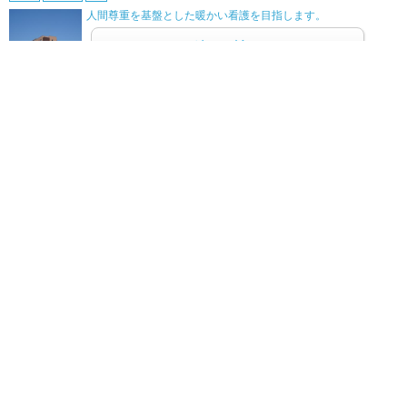
人間尊重を基盤とした暖かい看護を目指します。
続きを読む
寿泉堂綜合病院[福島県]
見学会
就業体験
「患者さん第一」心のかよう医療を
続きを読む
太田西ノ内病院[福島県]
就業体験
試験
なりたい自分になるために…太田で看護を始めよう
続きを読む