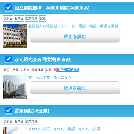
国立病院機構 神奈川病院[神奈川県]
説明会
見学会
就業体験
試験
急性期から慢性期までトータル看護。幅広い看護を展開！
続きを読む
がん研究会有明病院[東京都]
教育・特長
説明会
就業体験
試験
支えられて支える人になる
続きを読む
富家病院[埼玉県]
説明会
見学会
就業体験
されたい医療、されたい看護、されたい介護