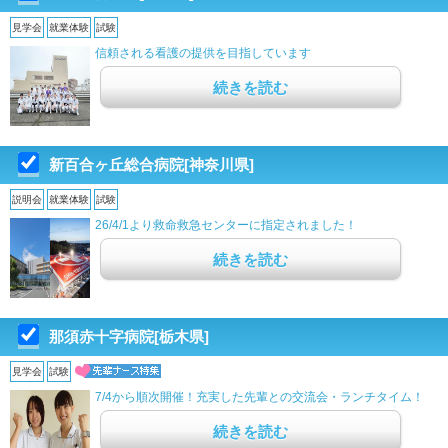
見学会
就業体験
試験
信頼される看護の提供を目指しています
続きを読む
新百合ヶ丘総合病院[神奈川県]
説明会
就業体験
試験
26/4/1より救命救急センターに指定されました！
続きを読む
那須赤十字病院[栃木県]
見学会
試験
7/4から順次開催！充実した先輩との交流会・ランチタイム！
続きを読む