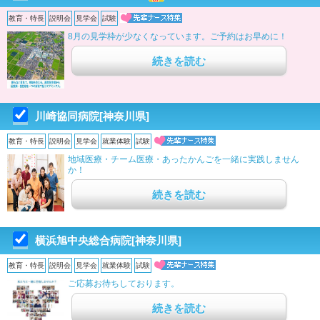
教育・特長
説明会
見学会
試験
8月の見学枠が少なくなっています。ご予約はお早めに！
続きを読む
川崎協同病院[神奈川県]
教育・特長
説明会
見学会
就業体験
試験
地域医療・チーム医療・あったかんごを一緒に実践しません
か！
続きを読む
横浜旭中央総合病院[神奈川県]
教育・特長
説明会
見学会
就業体験
試験
ご応募お待ちしております。
続きを読む