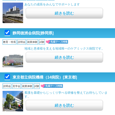
あなたの成長をみんなでサポートします
続きを読む
静岡徳洲会病院[静岡県]
教育・特長
説明会
就業体験
試験
地域と患者様を支える地域唯一のケアミックス病院です。
続きを読む
東京都立病院機構（14病院）[東京都]
説明会
見学会
就業体験
試験
看護を基礎からじっくり学べる研修を整えてお待ちしていま
す。
続きを読む