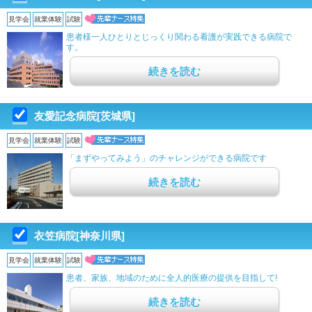
見学会
就業体験
試験
患者様一人ひとりとじっくり関わる看護が実践できる病院で
す。
続きを読む
友愛記念病院[茨城県]
見学会
就業体験
試験
「まずやってみよう」のチャレンジができる病院です
続きを読む
衣笠病院[神奈川県]
見学会
就業体験
試験
患者、家族、地域のために全人的医療の提供を目指して!
続きを読む