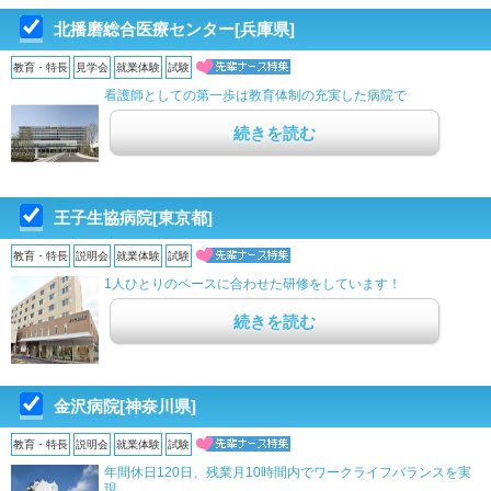
北播磨総合医療センター[兵庫県]
教育・特長
見学会
就業体験
試験
看護師としての第一歩は教育体制の充実した病院で
続きを読む
王子生協病院[東京都]
教育・特長
説明会
就業体験
試験
1人ひとりのペースに合わせた研修をしています！
続きを読む
金沢病院[神奈川県]
教育・特長
説明会
就業体験
試験
年間休日120日、残業月10時間内でワークライフバランスを実
現