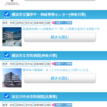
横浜市立脳卒中・神経脊椎センター[神奈川県]
教育・特長
説明会
見学会
就業体験
試験
高度急性期から回復期まで一貫した医療を提供する病院です
続きを読む
横浜市立市民病院[神奈川県]
教育・特長
説明会
見学会
就業体験
試験
横浜市の看護師。きっとそれがあなたの誇りになる。
続きを読む
加古川中央市民病院[兵庫県]
教育・特長
説明会
見学会
就業体験
試験