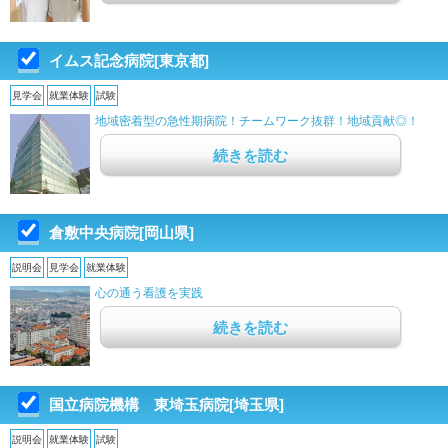
イムス記念病院[東京都]
見学会
就業体験
試験
地域密着型の急性期病院！チームワーク抜群！地域貢献◎！
続きを読む
倉敷中央病院[岡山県]
説明会
見学会
就業体験
心の通う看護を実践
続きを読む
国立病院機構 東埼玉病院[埼玉県]
説明会
就業体験
試験