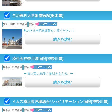
自治医科大学附属病院[栃木県]
教育・特長
就業体験
試験
魅力ある当院看護部をご覧ください！
続きを読む
済生会神奈川県病院[神奈川県]
見学会
就業体験
試験
ー 質の高い看護で 地域を支える。ー
続きを読む
イムス横浜東戸塚総合リハビリテーション病院[神奈川県]
見学会
就業体験
試験