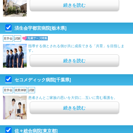
続きを読む
済生会宇都宮病院[栃木県]
見学会
試験
指導する側とされる側が共に成長できる「共育」を目指しま
す。
続きを読む
セコメディック病院[千葉県]
見学会
就業体験
試験
患者さんとご家族の思いを大切に…互いに育む看護を。
続きを読む
佐々総合病院[東京都]