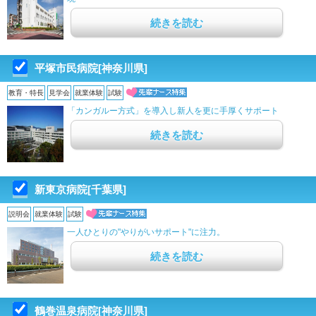
続きを読む
平塚市民病院[神奈川県]
教育・特長
見学会
就業体験
試験
「カンガルー方式」を導入し新人を更に手厚くサポート
続きを読む
新東京病院[千葉県]
説明会
就業体験
試験
一人ひとりの"やりがいサポート"に注力。
続きを読む
鶴巻温泉病院[神奈川県]