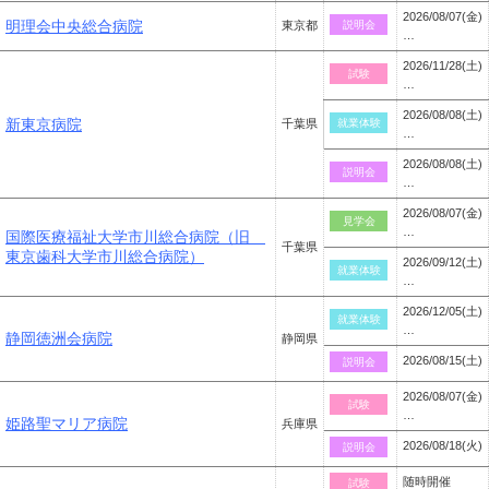
2026/08/07(金)
明理会中央総合病院
東京都
説明会
…
2026/11/28(土)
試験
…
2026/08/08(土)
新東京病院
千葉県
就業体験
…
2026/08/08(土)
説明会
…
2026/08/07(金)
見学会
…
国際医療福祉大学市川総合病院（旧
千葉県
東京歯科大学市川総合病院）
2026/09/12(土)
就業体験
…
2026/12/05(土)
就業体験
…
静岡徳洲会病院
静岡県
2026/08/15(土)
説明会
2026/08/07(金)
試験
…
姫路聖マリア病院
兵庫県
2026/08/18(火)
説明会
随時開催
試験