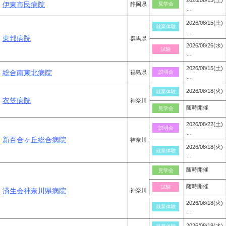
2026/08/15(土)
伊東市民病院
静岡県
見学会
…
2026/08/15(土)
就業体験
…
東邦病院
群馬県
2026/08/26(水)
試験
…
2026/08/15(土)
総合南東北病院
福島県
説明会
…
2026/08/18(火)
就業体験
衣笠病院
神奈川
随時開催
見学会
2026/08/22(土)
説明会
…
新百合ヶ丘総合病院
神奈川
2026/08/18(火)
就業体験
…
随時開催
見学会
随時開催
試験
済生会神奈川県病院
神奈川
2026/08/18(火)
就業体験
…
2026/08/19(水)