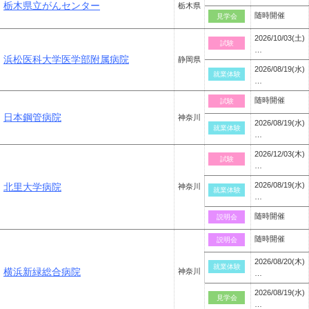
栃木県立がんセンター
栃木県
随時開催
見学会
2026/10/03(土)
試験
…
浜松医科大学医学部附属病院
静岡県
2026/08/19(水)
就業体験
…
随時開催
試験
日本鋼管病院
神奈川
2026/08/19(水)
就業体験
…
2026/12/03(木)
試験
…
2026/08/19(水)
北里大学病院
神奈川
就業体験
…
随時開催
説明会
随時開催
説明会
2026/08/20(木)
就業体験
横浜新緑総合病院
神奈川
…
2026/08/19(水)
見学会
…