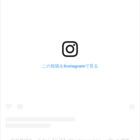
この投稿をInstagramで見る