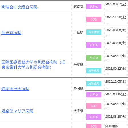
2026/08/07(金)
明理会中央総合病院
東京都
説明会
…
2026/11/28(土)
試験
…
2026/08/08(土)
新東京病院
千葉県
就業体験
…
2026/08/08(土)
説明会
…
2026/08/07(金)
見学会
…
国際医療福祉大学市川総合病院（旧
千葉県
東京歯科大学市川総合病院）
2026/09/12(土)
就業体験
…
2026/12/05(土)
就業体験
…
静岡徳洲会病院
静岡県
2026/08/15(土)
説明会
2026/08/07(金)
試験
…
姫路聖マリア病院
兵庫県
2026/08/18(火)
説明会
随時開催
試験