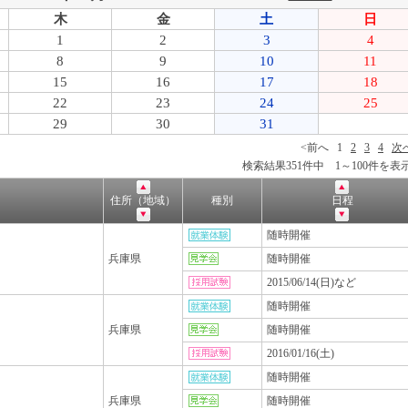
木
金
土
日
1
2
3
4
8
9
10
11
15
16
17
18
22
23
24
25
29
30
31
<前へ
1
2
3
4
次
検索結果351件中 1～100件を表
住所（地域）
種別
日程
随時開催
兵庫県
随時開催
2015/06/14(日)など
随時開催
兵庫県
随時開催
2016/01/16(土)
随時開催
兵庫県
随時開催