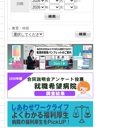
年
月
日～
日程
年
月
日
教育・特長