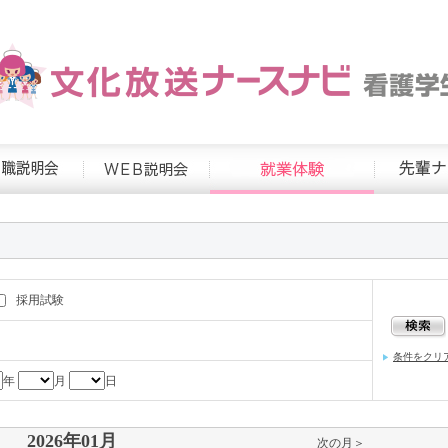
採用試験
条件をクリ
年
月
日
2026年01月
次の月＞