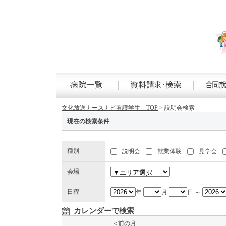
文化放送ナースナビ看護学生 TOP
> 説明会検索
現在の検索条件
種別
説明会
就業体験
見学会
会場
日程
年
月
日
～
カレンダーで検索
＜前の月