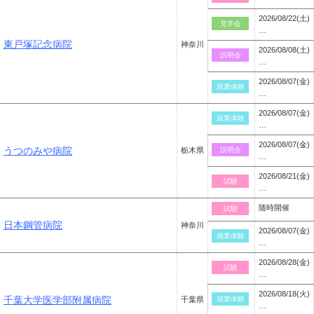
2026/08/22(土)
見学会
…
東戸塚記念病院
神奈川
2026/08/08(土)
説明会
…
2026/08/07(金)
就業体験
…
2026/08/07(金)
就業体験
…
2026/08/07(金)
うつのみや病院
栃木県
説明会
…
2026/08/21(金)
試験
…
随時開催
試験
日本鋼管病院
神奈川
2026/08/07(金)
就業体験
…
2026/08/28(金)
試験
…
2026/08/18(火)
千葉大学医学部附属病院
千葉県
就業体験
…