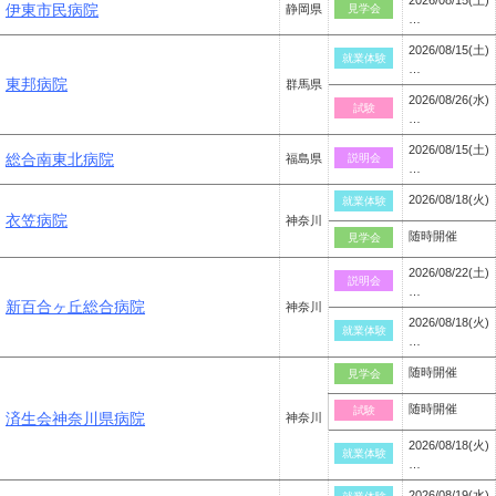
2026/08/15(土)
伊東市民病院
静岡県
見学会
…
2026/08/15(土)
就業体験
…
東邦病院
群馬県
2026/08/26(水)
試験
…
2026/08/15(土)
総合南東北病院
福島県
説明会
…
2026/08/18(火)
就業体験
衣笠病院
神奈川
随時開催
見学会
2026/08/22(土)
説明会
…
新百合ヶ丘総合病院
神奈川
2026/08/18(火)
就業体験
…
随時開催
見学会
随時開催
試験
済生会神奈川県病院
神奈川
2026/08/18(火)
就業体験
…
2026/08/19(水)