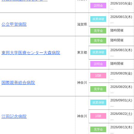
2026/10/16(金)
説明会
…
2026/08/13(木)
就業体験
…
公立甲賀病院
滋賀県
随時開催
見学会
随時開催
見学会
2026/08/13(木)
東邦大学医療センター大森病院
東京都
就業体験
…
随時開催
説明会
2026/08/28(金)
試験
…
国際親善総合病院
神奈川
2026/08/20(木)
見学会
…
2026/09/01(火)
就業体験
…
2026/08/22(土)
江田記念病院
神奈川
試験
…
2026/08/13(木)
見学会
…