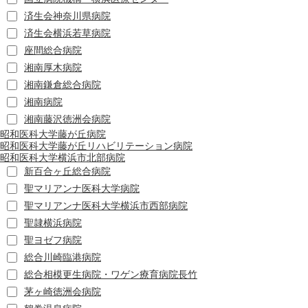
済生会神奈川県病院
済生会横浜若草病院
座間総合病院
湘南厚木病院
湘南鎌倉総合病院
湘南病院
湘南藤沢徳洲会病院
昭和医科大学藤が丘病院
昭和医科大学藤が丘リハビリテーション病院
昭和医科大学横浜市北部病院
新百合ヶ丘総合病院
聖マリアンナ医科大学病院
聖マリアンナ医科大学横浜市西部病院
聖隷横浜病院
聖ヨゼフ病院
総合川崎臨港病院
総合相模更生病院・ワゲン療育病院長竹
茅ヶ崎徳洲会病院